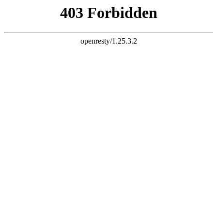
设为首页
加入收藏
服务热线：
18606927833
网站首页
公司简介
钢格板资讯
产品中心
荣誉资质
招聘中心
客户留言
联系我们