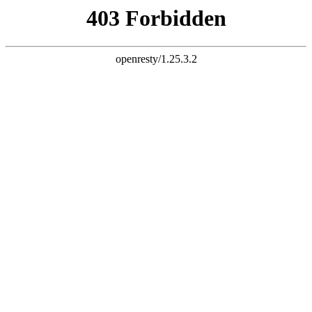
设为首页
加入收藏
服务热线：
18606927833
网站首页
公司简介
钢格板资讯
产品中心
荣誉资质
招聘中心
客户留言
联系我们