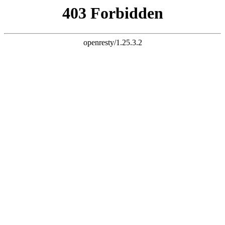
k8官方网站
网站
关于
教学
功能
最新
客户
购买
联系
首页
明月
资讯
展示
下载
留言
辅助
客服